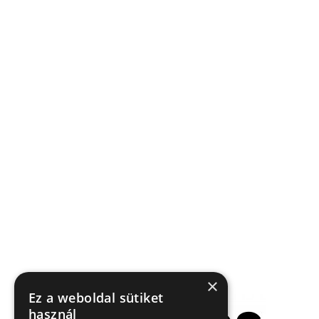
×
Ez a weboldal sütiket
használ