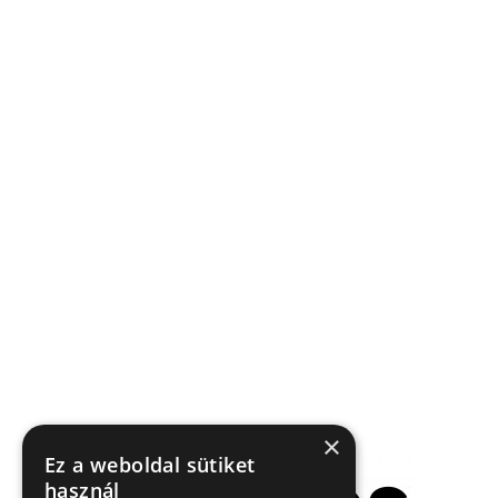
×
Ez a weboldal sütiket
használ