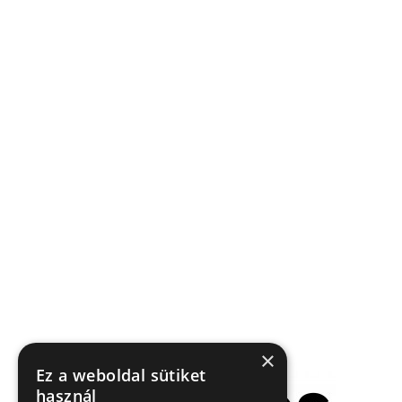
×
Ez a weboldal sütiket
használ