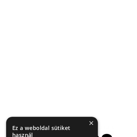
×
Ez a weboldal sütiket
használ