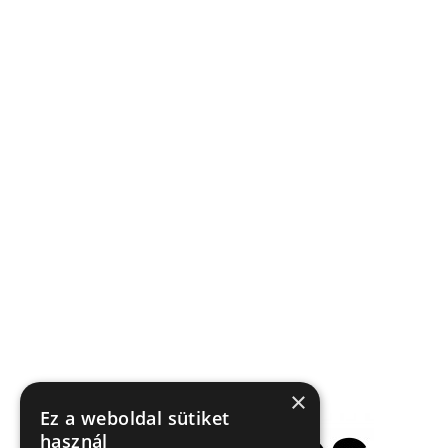
×
Ez a weboldal sütiket
használ